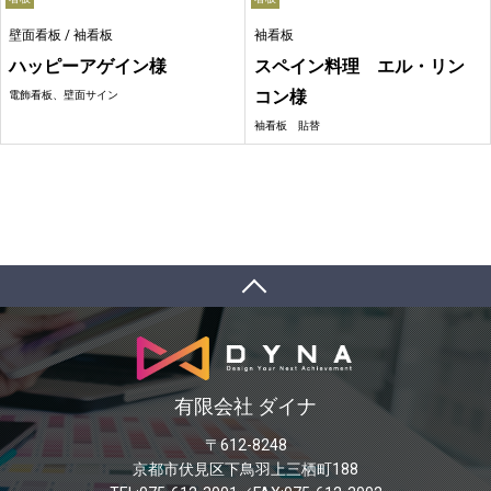
壁面看板 / 袖看板
袖看板
ハッピーアゲイン様
スペイン料理 エル・リン
コン様
電飾看板、壁面サイン
袖看板 貼替
有限会社 ダイナ
〒612-8248
京都市伏見区下鳥羽上三栖町188