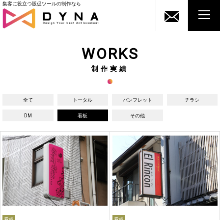
集客に役立つ販促ツールの制作なら
WORKS
制作実績
全て
トータル
パンフレット
チラシ
DM
看板
その他
看板
看板