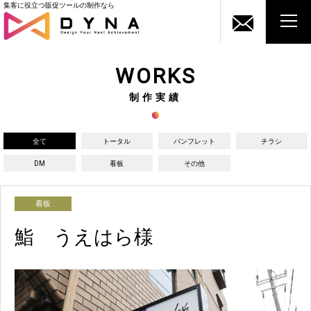
集客に役立つ販促ツールの制作なら
WORKS
制作実績
全て
トータル
パンフレット
チラシ
DM
看板
その他
看板
鮨 うえはら様